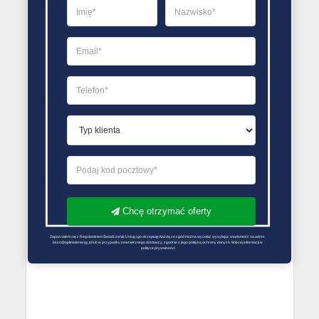
Chcę otrzymać oferty
Zapoznałem się z Regulaminem Świadczenie Usług i go akceptuję Każdą ze zgód można wycofać wysyłając wiadomość na adres 
biuro@optimalenergy.pl lub w przypadku zewnętrznego dostawcy, zgodnie z jego polityką ochrony danych. Więcej informacji w 
polityce prywatności