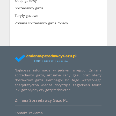
Sklep gazowy
Sprzedawcy gazu
Taryfy gazowe
Zmiana sprzedawcy gazu Porady
Najlepsze informacje w jednym miejscu. Zmiana
sprzedawcy gazu, aktualne ceny gazu oraz oferty
dostawców gazu ziemnego! Do tego wszystkiego
specjalistyczna wiedza dotycząca zagadnień takich
jak: gaz płynny czy gazy techniczne
Zmiana Sprzedawcy Gazu PL
Kontakt i reklama