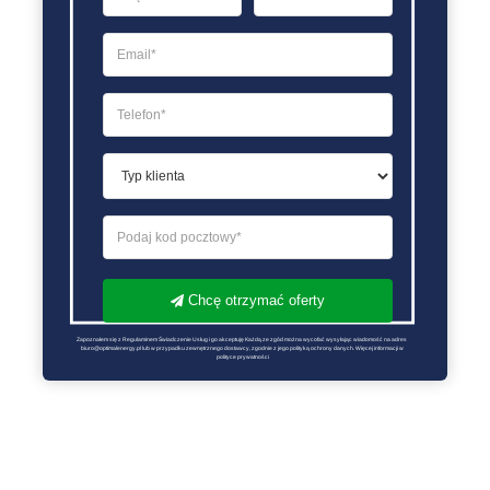
Chcę otrzymać oferty
Zapoznałem się z Regulaminem Świadczenie Usług i go akceptuję Każdą ze zgód można wycofać wysyłając wiadomość na adres 
biuro@optimalenergy.pl lub w przypadku zewnętrznego dostawcy, zgodnie z jego polityką ochrony danych. Więcej informacji w 
polityce prywatności