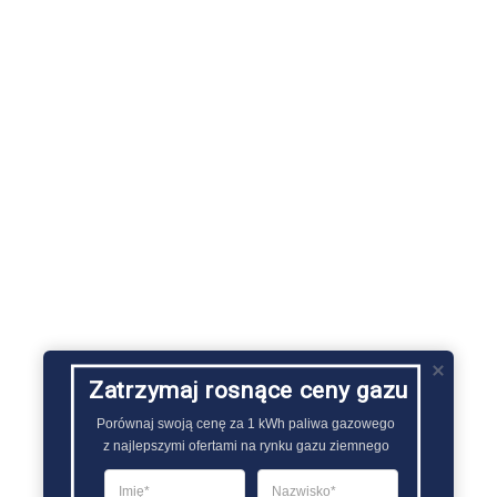
Zatrzymaj rosnące ceny gazu
Porównaj swoją cenę za 1 kWh paliwa gazowego

z najlepszymi ofertami na rynku gazu ziemnego