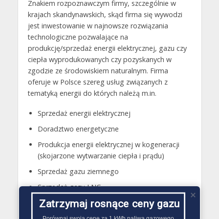
Znakiem rozpoznawczym firmy, szczególnie w
krajach skandynawskich, skąd firma się wywodzi
jest inwestowanie w najnowsze rozwiązania
technologiczne pozwalające na
produkcję/sprzedaż energii elektrycznej, gazu czy
ciepła wyprodukowanych czy pozyskanych w
zgodzie ze środowiskiem naturalnym. Firma
oferuje w Polsce szereg usług związanych z
tematyką energii do których należą m.in.
Sprzedaż energii elektrycznej
Doradztwo energetyczne
Produkcja energii elektrycznej w kogeneracji
(skojarzone wytwarzanie ciepła i prądu)
Sprzedaż gazu ziemnego
Sprzedaż gazu LNG
Produkcja ciepła
Zatrzymaj rosnące ceny gazu
Porównaj swoją cenę za 1 kWh paliwa gazowego
