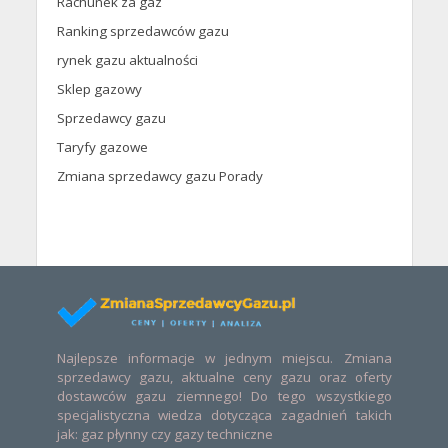
Rachunek za gaz
Ranking sprzedawców gazu
rynek gazu aktualności
Sklep gazowy
Sprzedawcy gazu
Taryfy gazowe
Zmiana sprzedawcy gazu Porady
Najlepsze informacje w jednym miejscu. Zmiana
sprzedawcy gazu, aktualne ceny gazu oraz oferty
dostawców gazu ziemnego! Do tego wszystkiego
specjalistyczna wiedza dotycząca zagadnień takich
jak: gaz płynny czy gazy techniczne