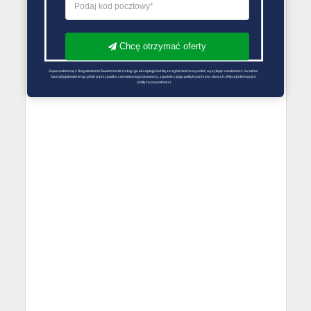
Chcę otrzymać oferty
Zapoznałem się z Regulaminem Świadczenie Usług i go akceptuję Każdą ze zgód można wycofać wysyłając wiadomość na adres 
biuro@optimalenergy.pl lub w przypadku zewnętrznego dostawcy, zgodnie z jego polityką ochrony danych. Więcej informacji w 
polityce prywatności