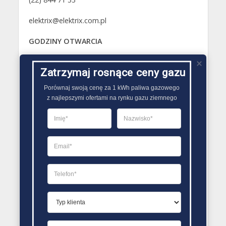
elektrix@elektrix.com.pl
GODZINY OTWARCIA
Poniedziałek 08:00 – 17:00
Zatrzymaj rosnące ceny gazu
Wtorek 08:00 – 17:00
Środa 08:00 – 17:00
Porównaj swoją cenę za 1 kWh paliwa gazowego

Czwartek 08:00 – 17:00
z najlepszymi ofertami na rynku gazu ziemnego
Piątek 08:00 – 17:00
Sobota Zamknięte
Niedziela Zamknięte
PORÓWNYWARKA OFERT GAZU