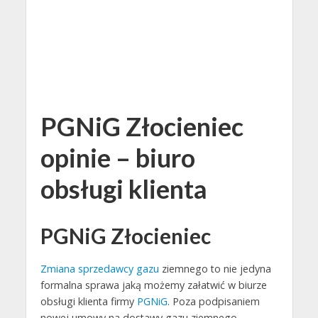
PGNiG Złocieniec
opinie – biuro
obsługi klienta
PGNiG Złocieniec
Zmiana sprzedawcy gazu
ziemnego to nie jedyna
formalna sprawa jaką możemy załatwić w biurze
obsługi klienta firmy
PGNiG
. Poza podpisaniem
nowej umowy na dostawy gazu ziemnego