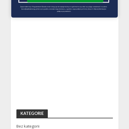
Zapoznałem się z Regulaminem Świadczenie Usług i go akceptuję Każdą ze zgód można wycofać wysyłając wiadomość na adres 
biuro@optimalenergy.pl lub w przypadku zewnętrznego dostawcy, zgodnie z jego polityką ochrony danych. Więcej informacji w 
polityce prywatności
KATEGORIE
Bez kategorii