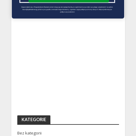
Zapoznałem się z Regulaminem Świadczenie Usług i go akceptuję Każdą ze zgód można wycofać wysyłając wiadomość na adres 
biuro@optimalenergy.pl lub w przypadku zewnętrznego dostawcy, zgodnie z jego polityką ochrony danych. Więcej informacji w 
polityce prywatności
KATEGORIE
Bez kategorii