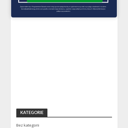
Zapoznałem się z Regulaminem Świadczenie Usług i go akceptuję Każdą ze zgód można wycofać wysyłając wiadomość na adres 
biuro@optimalenergy.pl lub w przypadku zewnętrznego dostawcy, zgodnie z jego polityką ochrony danych. Więcej informacji w 
polityce prywatności
KATEGORIE
Bez kategorii