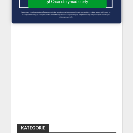
Chcę otrzymać oferty
Zapoznałem się z Regulaminem Świadczenie Usług i go akceptuję Każdą ze zgód można wycofać wysyłając wiadomość na adres 
biuro@optimalenergy.pl lub w przypadku zewnętrznego dostawcy, zgodnie z jego polityką ochrony danych. Więcej informacji w 
polityce prywatności
KATEGORIE