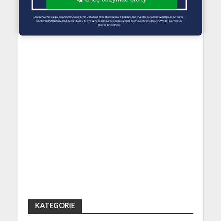
Zapoznałem się z Regulaminem Świadczenie Usług i go akceptuję Każdą ze zgód można wycofać wysyłając wiadomość na adres 
biuro@optimalenergy.pl lub w przypadku zewnętrznego dostawcy, zgodnie z jego polityką ochrony danych. Więcej informacji w 
polityce prywatności
KATEGORIE