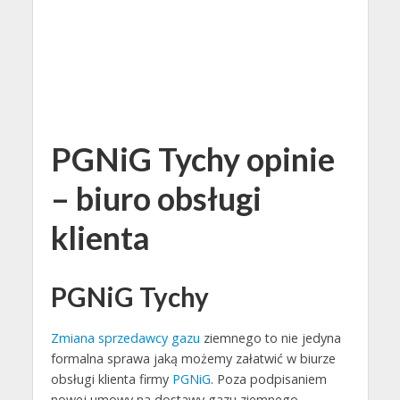
PGNiG Tychy opinie
– biuro obsługi
klienta
PGNiG Tychy
Zmiana sprzedawcy gazu
ziemnego to nie jedyna
formalna sprawa jaką możemy załatwić w biurze
obsługi klienta firmy
PGNiG
. Poza podpisaniem
nowej umowy na dostawy gazu ziemnego