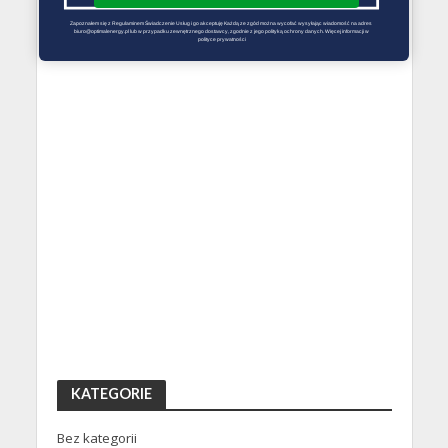
Zapoznałem się z Regulaminem Świadczenie Usług i go akceptuję Każdą ze zgód można wycofać wysyłając wiadomość na adres 
biuro@optimalenergy.pl lub w przypadku zewnętrznego dostawcy, zgodnie z jego polityką ochrony danych. Więcej informacji w 
polityce prywatności
KATEGORIE
Bez kategorii