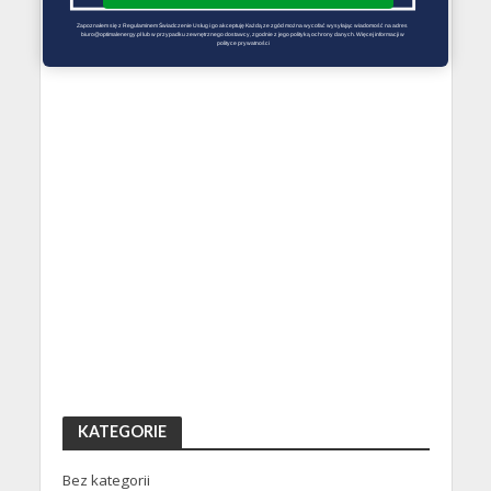
Zapoznałem się z Regulaminem Świadczenie Usług i go akceptuję Każdą ze zgód można wycofać wysyłając wiadomość na adres 
biuro@optimalenergy.pl lub w przypadku zewnętrznego dostawcy, zgodnie z jego polityką ochrony danych. Więcej informacji w 
polityce prywatności
KATEGORIE
Bez kategorii