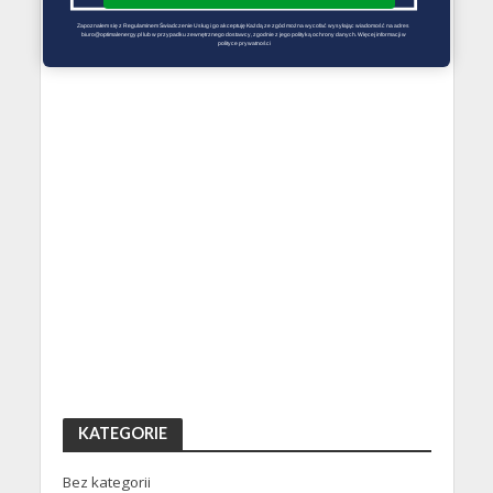
Zapoznałem się z Regulaminem Świadczenie Usług i go akceptuję Każdą ze zgód można wycofać wysyłając wiadomość na adres 
biuro@optimalenergy.pl lub w przypadku zewnętrznego dostawcy, zgodnie z jego polityką ochrony danych. Więcej informacji w 
polityce prywatności
KATEGORIE
Bez kategorii