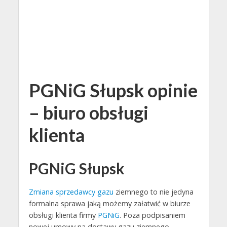
PGNiG Słupsk opinie
– biuro obsługi
klienta
PGNiG Słupsk
Zmiana sprzedawcy gazu
ziemnego to nie jedyna
formalna sprawa jaką możemy załatwić w biurze
obsługi klienta firmy
PGNiG
. Poza podpisaniem
nowej umowy na dostawy gazu ziemnego