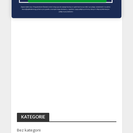
Zapoznałem się z Regulaminem Świadczenie Usług i go akceptuję Każdą ze zgód można wycofać wysyłając wiadomość na adres 
biuro@optimalenergy.pl lub w przypadku zewnętrznego dostawcy, zgodnie z jego polityką ochrony danych. Więcej informacji w 
polityce prywatności
KATEGORIE
Bez kategorii