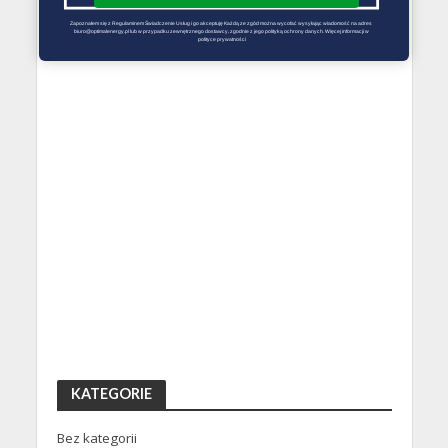
Zapoznałem się z Regulaminem Świadczenie Usług i go akceptuję Każdą ze zgód można wycofać wysyłając wiadomość na adres 
biuro@optimalenergy.pl lub w przypadku zewnętrznego dostawcy, zgodnie z jego polityką ochrony danych. Więcej informacji w 
polityce prywatności
KATEGORIE
Bez kategorii