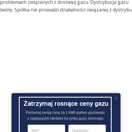
o problemach związanych z dostawą gazu. Dystrybucja gazu
imy. Spółka nie prowadzi działalności związanej z dystrybu
Zatrzymaj rosnące ceny gazu
Porównaj swoją cenę za 1 kWh paliwa gazowego

z najlepszymi ofertami na rynku gazu ziemnego