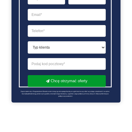
Chcę otrzymać oferty
Zapoznałem się z Regulaminem Świadczenie Usług i go akceptuję Każdą ze zgód można wycofać wysyłając wiadomość na adres 
biuro@optimalenergy.pl lub w przypadku zewnętrznego dostawcy, zgodnie z jego polityką ochrony danych. Więcej informacji w 
polityce prywatności