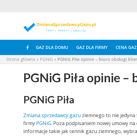
GAZ DLA DOMU
GAZ DLA FIRMY
CENA GAZ
Strona główna
»
PGNiG
»
PGNiG Piła opinie – biuro obsługi klie
PGNiG Piła opinie – b
PGNiG Piła
Zmiana sprzedawcy gazu
ziemnego to nie jedyna 
firmy
PGNiG
. Poza podpisaniem nowej umowy na
informacje takie jak cennik gazu ziemnego, wybra