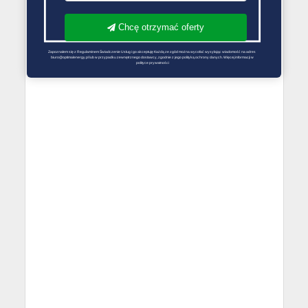
Chcę otrzymać oferty
Zapoznałem się z Regulaminem Świadczenie Usług i go akceptuję Każdą ze zgód można wycofać wysyłając wiadomość na adres 
biuro@optimalenergy.pl lub w przypadku zewnętrznego dostawcy, zgodnie z jego polityką ochrony danych. Więcej informacji w 
polityce prywatności