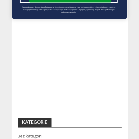
Zapoznałem się z Regulaminem Świadczenie Usług i go akceptuję Każdą ze zgód można wycofać wysyłając wiadomość na adres 
biuro@optimalenergy.pl lub w przypadku zewnętrznego dostawcy, zgodnie z jego polityką ochrony danych. Więcej informacji w 
polityce prywatności
KATEGORIE
Bez kategorii