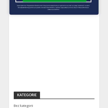
Zapoznałem się z Regulaminem Świadczenie Usług i go akceptuję Każdą ze zgód można wycofać wysyłając wiadomość na adres 
biuro@optimalenergy.pl lub w przypadku zewnętrznego dostawcy, zgodnie z jego polityką ochrony danych. Więcej informacji w 
polityce prywatności
KATEGORIE
Bez kategorii