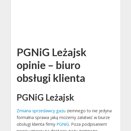
PGNiG Leżajsk
opinie – biuro
obsługi klienta
PGNiG Leżajsk
Zmiana sprzedawcy gazu
ziemnego to nie jedyna
formalna sprawa jaką możemy załatwić w biurze
obsługi klienta firmy
PGNiG
. Poza podpisaniem
nowej umowy na dostawy gazu ziemnego