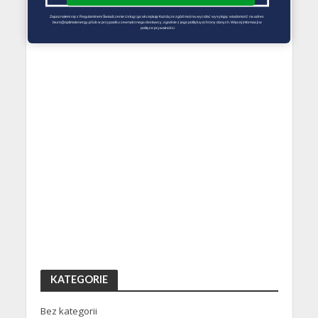
Zapoznałem się z Regulaminem Świadczenie Usług i go akceptuję Każdą ze zgód można wycofać wysyłając wiadomość na adres 
biuro@optimalenergy.pl lub w przypadku zewnętrznego dostawcy, zgodnie z jego polityką ochrony danych. Więcej informacji w 
polityce prywatności
KATEGORIE
Bez kategorii