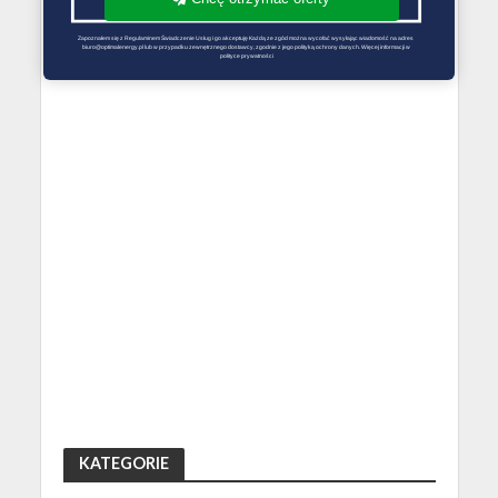
Zapoznałem się z Regulaminem Świadczenie Usług i go akceptuję Każdą ze zgód można wycofać wysyłając wiadomość na adres 
biuro@optimalenergy.pl lub w przypadku zewnętrznego dostawcy, zgodnie z jego polityką ochrony danych. Więcej informacji w 
polityce prywatności
KATEGORIE