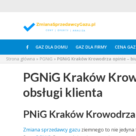
GAZ DLA DOMU
GAZ DLA FIRMY
CENA GAZ
Strona główna
»
PGNiG
»
PGNiG Kraków Krowodrza opinie – biu
PGNiG Kraków Krowo
obsługi klienta
PNiG Kraków Krowodrza
Zmiana sprzedawcy gazu
ziemnego to nie jedyna 