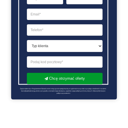
Chcę otrzymać oferty
Zapoznałem się z Regulaminem Świadczenie Usług i go akceptuję Każdą ze zgód można wycofać wysyłając wiadomość na adres 
biuro@optimalenergy.pl lub w przypadku zewnętrznego dostawcy, zgodnie z jego polityką ochrony danych. Więcej informacji w 
polityce prywatności