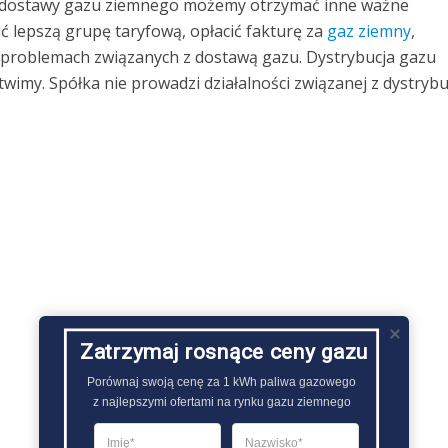
 dostawy gazu ziemnego możemy otrzymać inne ważne
ć lepszą grupę taryfową, opłacić fakturę za
gaz ziemny
,
o problemach związanych z dostawą gazu. Dystrybucja gazu
imy. Spółka nie prowadzi działalności związanej z dystrybu
Zatrzymaj rosnące ceny gazu
Porównaj swoją cenę za 1 kWh paliwa gazowego

z najlepszymi ofertami na rynku gazu ziemnego