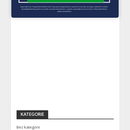
Zapoznałem się z Regulaminem Świadczenie Usług i go akceptuję Każdą ze zgód można wycofać wysyłając wiadomość na adres 
biuro@optimalenergy.pl lub w przypadku zewnętrznego dostawcy, zgodnie z jego polityką ochrony danych. Więcej informacji w 
polityce prywatności
KATEGORIE
Bez kategorii