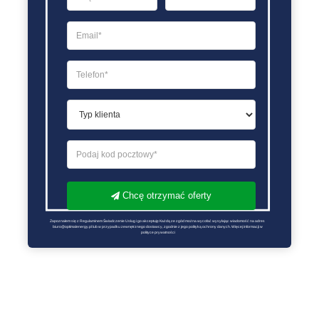
Chcę otrzymać oferty
Zapoznałem się z Regulaminem Świadczenie Usług i go akceptuję Każdą ze zgód można wycofać wysyłając wiadomość na adres 
biuro@optimalenergy.pl lub w przypadku zewnętrznego dostawcy, zgodnie z jego polityką ochrony danych. Więcej informacji w 
polityce prywatności