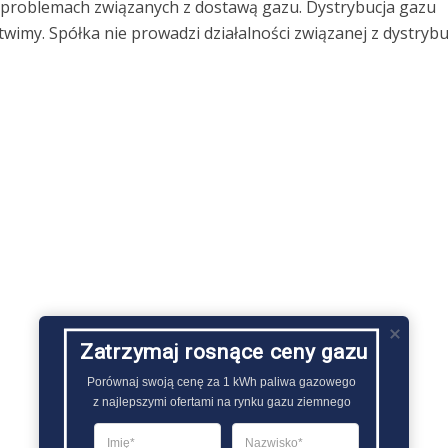
o problemach związanych z dostawą gazu. Dystrybucja gazu
imy. Spółka nie prowadzi działalności związanej z dystrybu
Zatrzymaj rosnące ceny gazu
Porównaj swoją cenę za 1 kWh paliwa gazowego

z najlepszymi ofertami na rynku gazu ziemnego