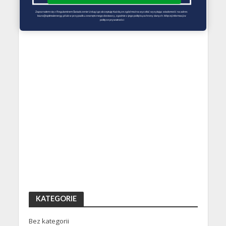
Zapoznałem się z Regulaminem Świadczenie Usług i go akceptuję Każdą ze zgód można wycofać wysyłając wiadomość na adres 
biuro@optimalenergy.pl lub w przypadku zewnętrznego dostawcy, zgodnie z jego polityką ochrony danych. Więcej informacji w 
polityce prywatności
KATEGORIE
Bez kategorii