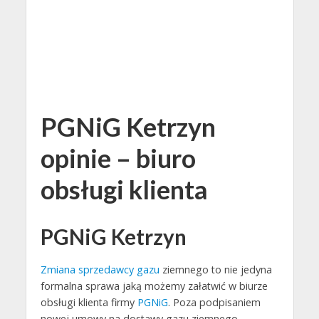
PGNiG Ketrzyn
opinie – biuro
obsługi klienta
PGNiG Ketrzyn
Zmiana sprzedawcy gazu
ziemnego to nie jedyna
formalna sprawa jaką możemy załatwić w biurze
obsługi klienta firmy
PGNiG
. Poza podpisaniem
nowej umowy na dostawy gazu ziemnego