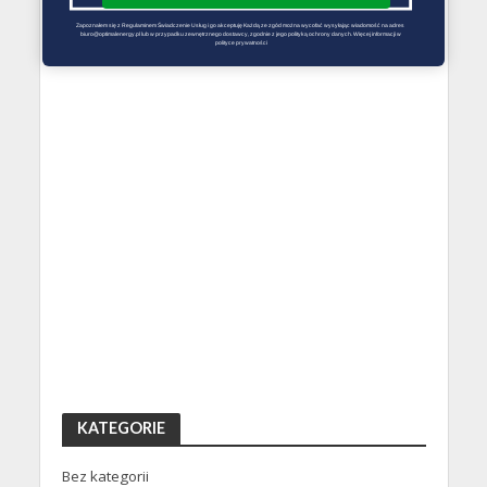
Zapoznałem się z Regulaminem Świadczenie Usług i go akceptuję Każdą ze zgód można wycofać wysyłając wiadomość na adres 
biuro@optimalenergy.pl lub w przypadku zewnętrznego dostawcy, zgodnie z jego polityką ochrony danych. Więcej informacji w 
polityce prywatności
KATEGORIE
Bez kategorii