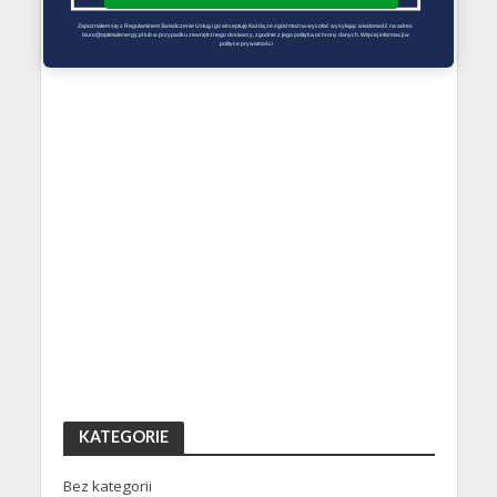
Zapoznałem się z Regulaminem Świadczenie Usług i go akceptuję Każdą ze zgód można wycofać wysyłając wiadomość na adres 
biuro@optimalenergy.pl lub w przypadku zewnętrznego dostawcy, zgodnie z jego polityką ochrony danych. Więcej informacji w 
polityce prywatności
KATEGORIE
Bez kategorii