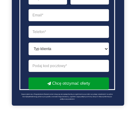
Chcę otrzymać oferty
Zapoznałem się z Regulaminem Świadczenie Usług i go akceptuję Każdą ze zgód można wycofać wysyłając wiadomość na adres 
biuro@optimalenergy.pl lub w przypadku zewnętrznego dostawcy, zgodnie z jego polityką ochrony danych. Więcej informacji w 
polityce prywatności