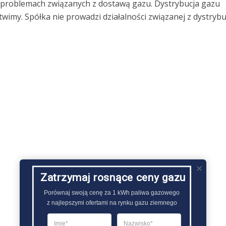
o problemach związanych z dostawą gazu. Dystrybucja gazu
imy. Spółka nie prowadzi działalności związanej z dystrybu
Zatrzymaj rosnące ceny gazu
Porównaj swoją cenę za 1 kWh paliwa gazowego

z najlepszymi ofertami na rynku gazu ziemnego