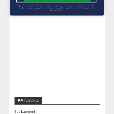
Zapoznałem się z Regulaminem Świadczenie Usług i go akceptuję Każdą ze zgód można wycofać wysyłając wiadomość na adres 
biuro@optimalenergy.pl lub w przypadku zewnętrznego dostawcy, zgodnie z jego polityką ochrony danych. Więcej informacji w 
polityce prywatności
KATEGORIE
Bez kategorii