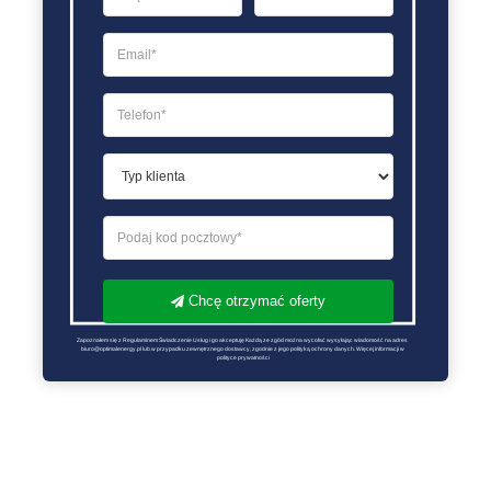
Chcę otrzymać oferty
Zapoznałem się z Regulaminem Świadczenie Usług i go akceptuję Każdą ze zgód można wycofać wysyłając wiadomość na adres 
biuro@optimalenergy.pl lub w przypadku zewnętrznego dostawcy, zgodnie z jego polityką ochrony danych. Więcej informacji w 
polityce prywatności