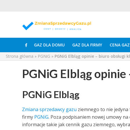
GAZ DLA DOMU
GAZ DLA FIRMY
CENA GAZ
Strona główna
»
PGNiG
»
PGNiG Elbląg opinie – biuro obsługi k
PGNiG Elbląg opinie –
PGNiG Elbląg
Zmiana sprzedawcy gazu
ziemnego to nie jedyna 
firmy
PGNiG
. Poza podpisaniem nowej umowy na
informacje takie jak cennik gazu ziemnego, wybra