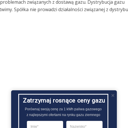
o problemach związanych z dostawą gazu. Dystrybucja gazu
imy. Spółka nie prowadzi działalności związanej z dystrybu
Zatrzymaj rosnące ceny gazu
Porównaj swoją cenę za 1 kWh paliwa gazowego

z najlepszymi ofertami na rynku gazu ziemnego