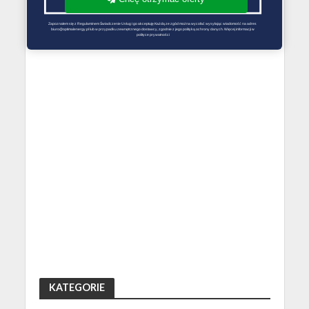
Zapoznałem się z Regulaminem Świadczenie Usług i go akceptuję Każdą ze zgód można wycofać wysyłając wiadomość na adres 
biuro@optimalenergy.pl lub w przypadku zewnętrznego dostawcy, zgodnie z jego polityką ochrony danych. Więcej informacji w 
polityce prywatności
KATEGORIE