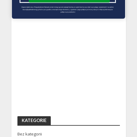
Zapoznałem się z Regulaminem Świadczenie Usług i go akceptuję Każdą ze zgód można wycofać wysyłając wiadomość na adres 
biuro@optimalenergy.pl lub w przypadku zewnętrznego dostawcy, zgodnie z jego polityką ochrony danych. Więcej informacji w 
polityce prywatności
KATEGORIE
Bez kategorii