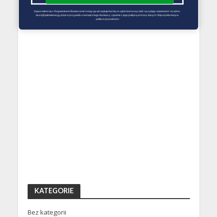
Zapoznałem się z Regulaminem Świadczenie Usług i go akceptuję Każdą ze zgód można wycofać wysyłając wiadomość na adres 
biuro@optimalenergy.pl lub w przypadku zewnętrznego dostawcy, zgodnie z jego polityką ochrony danych. Więcej informacji w 
polityce prywatności
KATEGORIE
Bez kategorii