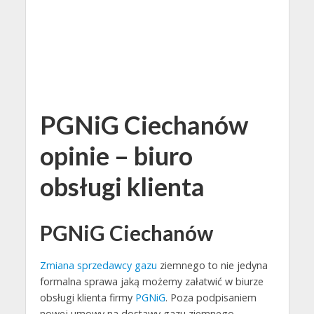
PGNiG Ciechanów
opinie – biuro
obsługi klienta
PGNiG Ciechanów
Zmiana sprzedawcy gazu
ziemnego to nie jedyna
formalna sprawa jaką możemy załatwić w biurze
obsługi klienta firmy
PGNiG
. Poza podpisaniem
nowej umowy na dostawy gazu ziemnego