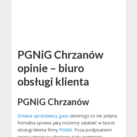
PGNiG Chrzanów
opinie – biuro
obsługi klienta
PGNiG Chrzanów
Zmiana sprzedawcy gazu
ziemnego to nie jedyna
formalna sprawa jaką możemy załatwić w biurze
obsługi klienta firmy
PGNiG
. Poza podpisaniem
nowej umowy na dostawy gazu ziemnego