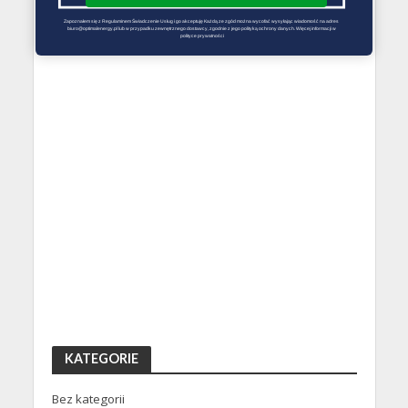
Zapoznałem się z Regulaminem Świadczenie Usług i go akceptuję Każdą ze zgód można wycofać wysyłając wiadomość na adres 
biuro@optimalenergy.pl lub w przypadku zewnętrznego dostawcy, zgodnie z jego polityką ochrony danych. Więcej informacji w 
polityce prywatności
KATEGORIE
Bez kategorii