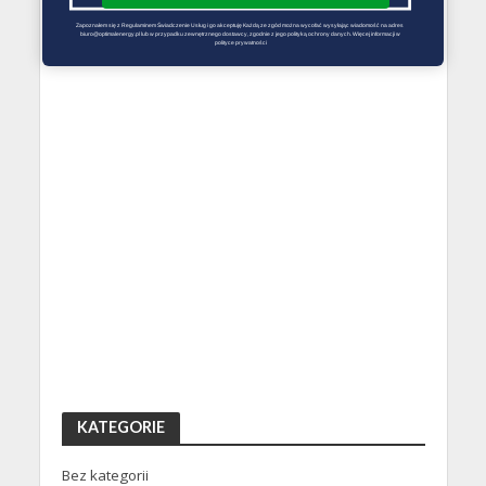
Zapoznałem się z Regulaminem Świadczenie Usług i go akceptuję Każdą ze zgód można wycofać wysyłając wiadomość na adres 
biuro@optimalenergy.pl lub w przypadku zewnętrznego dostawcy, zgodnie z jego polityką ochrony danych. Więcej informacji w 
polityce prywatności
KATEGORIE
Bez kategorii