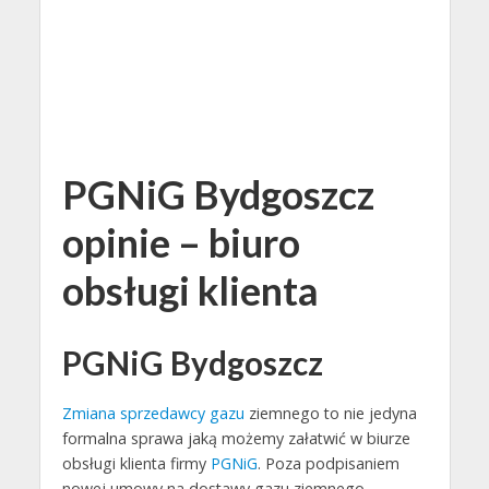
PGNiG Bydgoszcz
opinie – biuro
obsługi klienta
PGNiG Bydgoszcz
Zmiana sprzedawcy gazu
ziemnego to nie jedyna
formalna sprawa jaką możemy załatwić w biurze
obsługi klienta firmy
PGNiG
. Poza podpisaniem
nowej umowy na dostawy gazu ziemnego