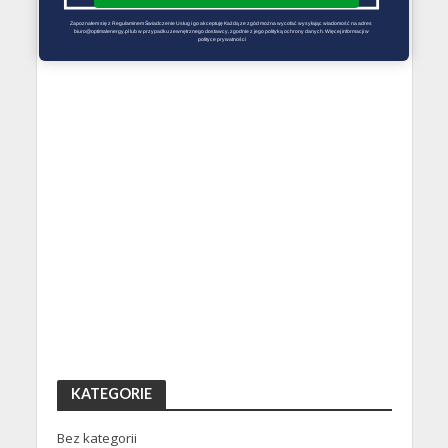
Zapoznałem się z Regulaminem Świadczenie Usług i go akceptuję Każdą ze zgód można wycofać wysyłając wiadomość na adres 
biuro@optimalenergy.pl lub w przypadku zewnętrznego dostawcy, zgodnie z jego polityką ochrony danych. Więcej informacji w 
polityce prywatności
KATEGORIE
Bez kategorii