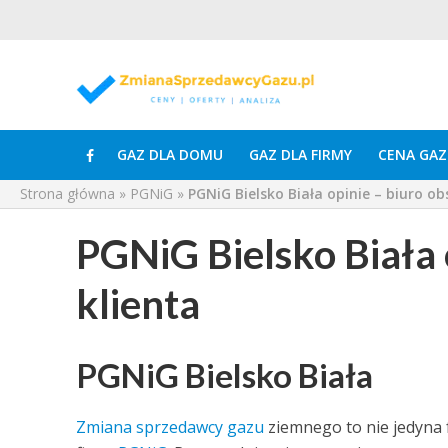
GAZ DLA DOMU
GAZ DLA FIRMY
CENA GAZ
Strona główna
»
PGNiG
»
PGNiG Bielsko Biała opinie – biuro ob
PGNiG Bielsko Biała 
klienta
PGNiG Bielsko Biała
Zmiana sprzedawcy gazu
ziemnego to nie jedyna 