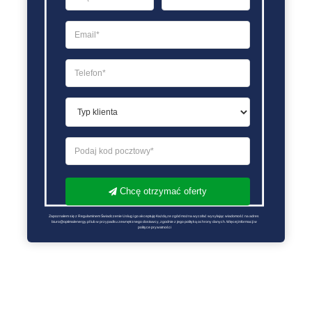
Chcę otrzymać oferty
Zapoznałem się z Regulaminem Świadczenie Usług i go akceptuję Każdą ze zgód można wycofać wysyłając wiadomość na adres 
biuro@optimalenergy.pl lub w przypadku zewnętrznego dostawcy, zgodnie z jego polityką ochrony danych. Więcej informacji w 
polityce prywatności