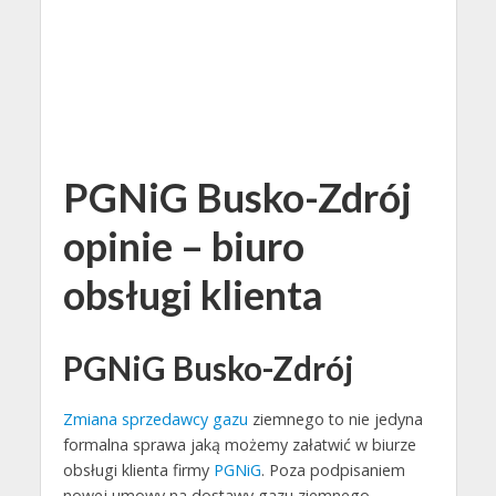
PGNiG Busko-Zdrój
opinie – biuro
obsługi klienta
PGNiG Busko-Zdrój
Zmiana sprzedawcy gazu
ziemnego to nie jedyna
formalna sprawa jaką możemy załatwić w biurze
obsługi klienta firmy
PGNiG
. Poza podpisaniem
nowej umowy na dostawy gazu ziemnego