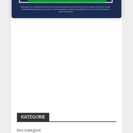
Zapoznałem się z Regulaminem Świadczenie Usług i go akceptuję Każdą ze zgód można wycofać wysyłając wiadomość na adres 
biuro@optimalenergy.pl lub w przypadku zewnętrznego dostawcy, zgodnie z jego polityką ochrony danych. Więcej informacji w 
polityce prywatności
KATEGORIE
Bez kategorii