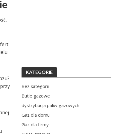
ie
ść,
fert
ielu
KATEGORIE
gazu?
 przy
Bez kategorii
Butle gazowe
dystrybucja paliw gazowych
anej
Gaz dla domu
Gaz dla firmy
u