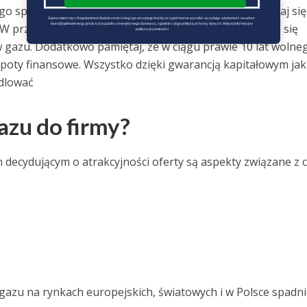
ego sprzedawcy gazu ziemnego. Jednocześnie nie obawiaj się
Zapoznałem się z Regulaminem Świadczenie Usług i go akceptuję Każdą ze zgód można wycofać wysyłając wiadomość na adres 
biuro@optimalenergy.pl lub w przypadku zewnętrznego dostawcy, zgodnie z jego polityką ochrony danych. Więcej informacji w 
 W przypadku ewentualnych problemów firmy, na którą się
polityce prywatności
w gazu. Dodatkowo pamiętaj, że w ciągu prawie 10 lat wolne
opoty finansowe. Wszystko dzięki gwarancją kapitałowym jak
dlować
azu do firmy?
decydującym o atrakcyjności oferty są aspekty związane z 
a gazu na rynkach europejskich, światowych i w Polsce spadni