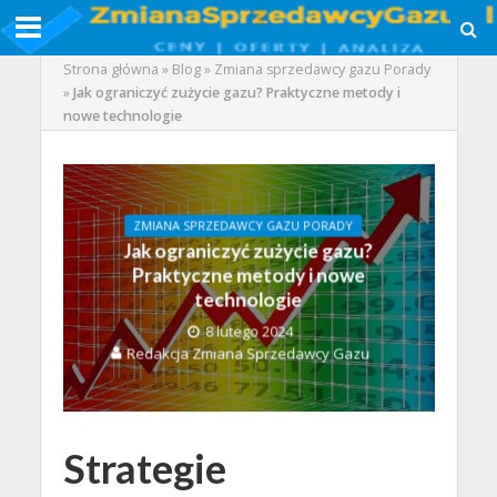
Strona główna
»
Blog
»
Zmiana sprzedawcy gazu Porady
»
Jak ograniczyć zużycie gazu? Praktyczne metody i
nowe technologie
ZMIANA SPRZEDAWCY GAZU PORADY
Jak ograniczyć zużycie gazu?
Praktyczne metody i nowe
technologie
8 lutego 2024
Redakcja Zmiana Sprzedawcy Gazu
Strategie