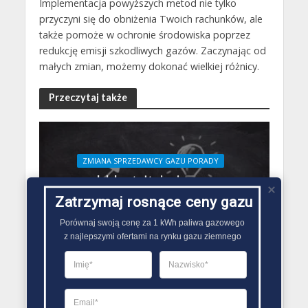
Implementacja powyższych metod nie tylko
przyczyni się do obniżenia Twoich rachunków, ale
także pomoże w ochronie środowiska poprzez
redukcję emisji szkodliwych gazów. Zaczynając od
małych zmian, możemy dokonać wielkiej różnicy.
Przeczytaj także
ZMIANA SPRZEDAWCY GAZU PORADY
Jak kształtują się ceny
gazu? Analiza rynku
Zatrzymaj rosnące ceny gazu
energetycznego
Porównaj swoją cenę za 1 kWh paliwa gazowego

24 maja 2024
z najlepszymi ofertami na rynku gazu ziemnego
Redakcja Zmiana Sprzedawcy Gazu