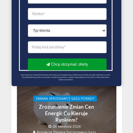
ZMIANA SPRZEDAWCY GAZU PORADY
Cena gazu: czynniki
wpływające na
dynamiczne zmiany
27 kwietnia 2024
Redakcja Zmiana Sprzedawcy Gazu
Chcę otrzymać oferty
Zapoznałem się z Regulaminem Świadczenie Usług i go akceptuję Każdą ze zgód można wycofać wysyłając wiadomość na adres 
biuro@optimalenergy.pl lub w przypadku zewnętrznego dostawcy, zgodnie z jego polityką ochrony danych. Więcej informacji w 
polityce prywatności
ZMIANA SPRZEDAWCY GAZU PORADY
Zrozumienie Zmian Cen
Energii: Co Kieruje
Rynkiem?
24 kwietnia 2024
Redakcja Zmiana Sprzedawcy Gazu