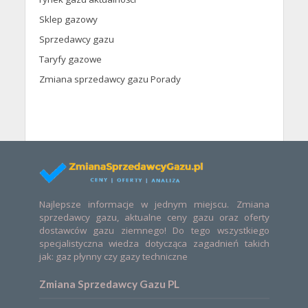
Sklep gazowy
Sprzedawcy gazu
Taryfy gazowe
Zmiana sprzedawcy gazu Porady
Najlepsze informacje w jednym miejscu. Zmiana
sprzedawcy gazu, aktualne ceny gazu oraz oferty
dostawców gazu ziemnego! Do tego wszystkiego
specjalistyczna wiedza dotycząca zagadnień takich
jak: gaz płynny czy gazy techniczne
Zmiana Sprzedawcy Gazu PL