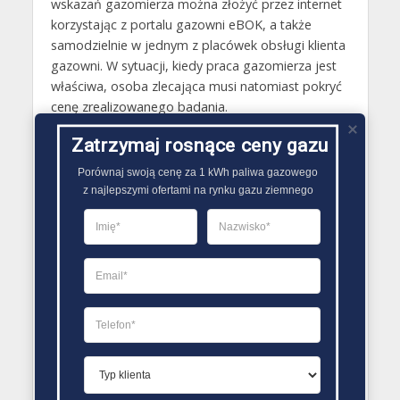
wskazań gazomierza można złożyć przez internet
korzystając z portalu gazowni eBOK, a także
samodzielnie w jednym z placówek obsługi klienta
gazowni. W sytuacji, kiedy praca gazomierza jest
właściwa, osoba zlecająca musi natomiast pokryć
cenę zrealizowanego badania.
Zatrzymaj rosnące ceny gazu
Gazy techniczne Zwierzyniec
Butle gazowe Zwierzyniec
Porównaj swoją cenę za 1 kWh paliwa gazowego

z najlepszymi ofertami na rynku gazu ziemnego
Gaz płynny Zwierzyniec
LPG Zwierzyniec
Dostawcy gazu Zwierzyniec
PORÓWNYWARKA OFERT GAZU