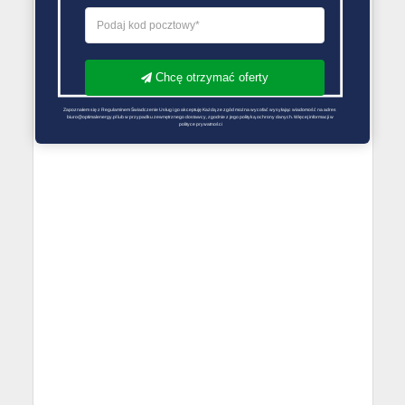
Chcę otrzymać oferty
Zapoznałem się z Regulaminem Świadczenie Usług i go akceptuję Każdą ze zgód można wycofać wysyłając wiadomość na adres 
biuro@optimalenergy.pl lub w przypadku zewnętrznego dostawcy, zgodnie z jego polityką ochrony danych. Więcej informacji w 
polityce prywatności