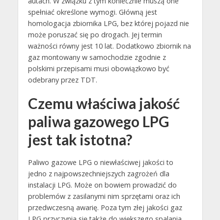
autach. W związku z tym koniecznie muszą one
spełniać określone wymogi. Główną jest
homologacja zbiornika LPG, bez której pojazd nie
może poruszać się po drogach. Jej termin
ważności równy jest 10 lat. Dodatkowo zbiornik na
gaz montowany w samochodzie zgodnie z
polskimi przepisami musi obowiązkowo być
odebrany przez TDT.
Czemu właściwa jakość
paliwa gazowego LPG
jest tak istotna?
Paliwo gazowe LPG o niewłaściwej jakości to
jedno z najpowszechniejszych zagrożeń dla
instalacji LPG. Może on bowiem prowadzić do
problemów z zasilanymi nim sprzętami oraz ich
przedwczesną awarię. Poza tym złej jakości gaz
LPG przyczynia się także do większego spalania.