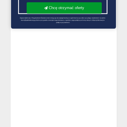
Chcę otrzymać oferty
Zapoznałem się z Regulaminem Świadczenie Usług i go akceptuję Każdą ze zgód można wycofać wysyłając wiadomość na adres 
biuro@optimalenergy.pl lub w przypadku zewnętrznego dostawcy, zgodnie z jego polityką ochrony danych. Więcej informacji w 
polityce prywatności