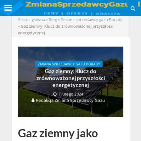
Strona główna
»
Blog
»
Zmiana sprzedawcy gazu Porady
»
Gaz ziemny: Klucz do zrównoważonej przyszłości
energetycznej
ZMIANA SPRZEDAWCY GAZU PORADY
Gaz ziemny: Klucz do
zrównoważonej przyszłości
energetycznej
7 lutego 2024
Redakcja Zmiana Sprzedawcy Gazu
Gaz ziemny jako