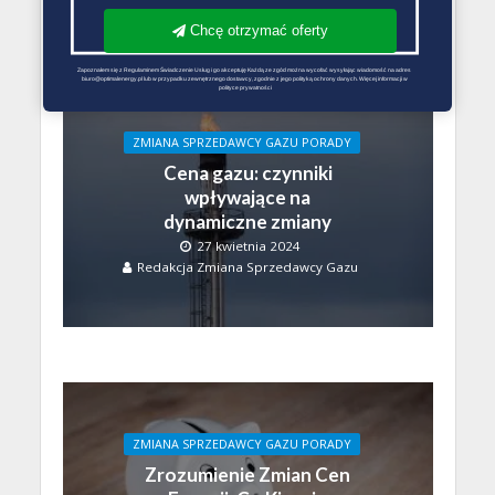
Chcę otrzymać oferty
Zapoznałem się z Regulaminem Świadczenie Usług i go akceptuję Każdą ze zgód można wycofać wysyłając wiadomość na adres 
biuro@optimalenergy.pl lub w przypadku zewnętrznego dostawcy, zgodnie z jego polityką ochrony danych. Więcej informacji w 
polityce prywatności
ZMIANA SPRZEDAWCY GAZU PORADY
Cena gazu: czynniki
wpływające na
dynamiczne zmiany
27 kwietnia 2024
Redakcja Zmiana Sprzedawcy Gazu
ZMIANA SPRZEDAWCY GAZU PORADY
Zrozumienie Zmian Cen