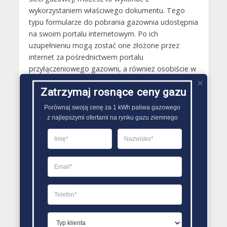
wykorzystaniem właściwego dokumentu. Tego
typu formularze do pobrania gazownia udostępnia
na swoim portalu internetowym. Po ich
uzupełnieniu mogą zostać one złożone przez
internet za pośrednictwem portalu
przyłączeniowego gazowni, a również osobiście w
oddziałach obsługi klienta.
Zatrzymaj rosnące ceny gazu
Gazy techniczne Zbąszyń
Porównaj swoją cenę za 1 kWh paliwa gazowego

Butle gazowe Zbąszyń
z najlepszymi ofertami na rynku gazu ziemnego
Gaz płynny Zbąszyń
LPG Zbąszyń
Dostawcy gazu Zbąszyń
PORÓWNYWARKA OFERT GAZU