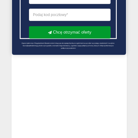
Chcę otrzymać oferty
Zapoznałem się z Regulaminem Świadczenie Usług i go akceptuję Każdą ze zgód można wycofać wysyłając wiadomość na adres 
biuro@optimalenergy.pl lub w przypadku zewnętrznego dostawcy, zgodnie z jego polityką ochrony danych. Więcej informacji w 
polityce prywatności