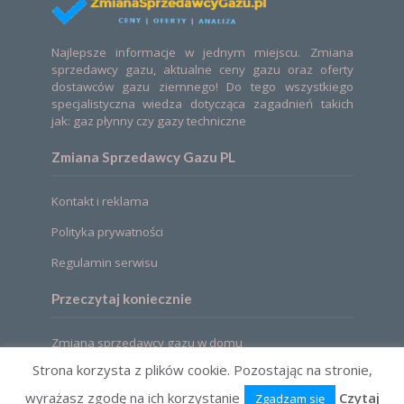
Najlepsze informacje w jednym miejscu. Zmiana
sprzedawcy gazu, aktualne ceny gazu oraz oferty
dostawców gazu ziemnego! Do tego wszystkiego
specjalistyczna wiedza dotycząca zagadnień takich
jak: gaz płynny czy gazy techniczne
Zmiana Sprzedawcy Gazu PL
Kontakt i reklama
Polityka prywatności
Regulamin serwisu
Przeczytaj koniecznie
Zmiana sprzedawcy gazu w domu
Strona korzysta z plików cookie. Pozostając na stronie,
wyrażasz zgodę na ich korzystanie
Czytaj
Zgadzam się
2021 © Zmiana sprzedawcy gazu. Ceny, oferty,