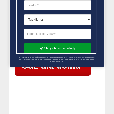
LPG Żarki
Dostawcy gazu Żarki
PORÓWNYWARKA OFERT GAZU
Chcę otrzymać oferty
Zapoznałem się z Regulaminem Świadczenie Usług i go akceptuję Każdą ze zgód można wycofać wysyłając wiadomość na adres 
biuro@optimalenergy.pl lub w przypadku zewnętrznego dostawcy, zgodnie z jego polityką ochrony danych. Więcej informacji w 
polityce prywatności