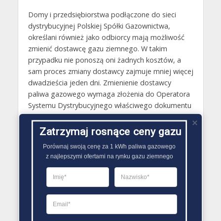
Domy i przedsiębiorstwa podłączone do sieci
dystrybucyjnej Polskiej Spółki Gazownictwa,
określani również jako odbiorcy mają możliwość
zmienić dostawcę gazu ziemnego. W takim
przypadku nie ponoszą oni żadnych kosztów, a
sam proces zmiany dostawcy zajmuje mniej więcej
dwadzieścia jeden dni. Zmienienie dostawcy
paliwa gazowego wymaga złożenia do Operatora
Systemu Dystrybucyjnego właściwego dokumentu
PZD (zgłoszenia zmiany sprzedawcy gazu) na
przykład w biurze obsługi klienta gazowani, który
Zatrzymaj rosnące ceny gazu
jest później rozpatrywany przez nią. Wzór druku
Porównaj swoją cenę za 1 kWh paliwa gazowego

dostępny jest natomiast na stronie Polskiej Spółki
z najlepszymi ofertami na rynku gazu ziemnego
Gazownictwa.
Gazy techniczne Żarki
Butle gazowe Żarki
Gaz płynny Żarki