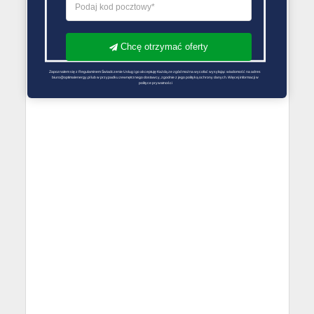
Chcę otrzymać oferty
Zapoznałem się z Regulaminem Świadczenie Usług i go akceptuję Każdą ze zgód można wycofać wysyłając wiadomość na adres 
biuro@optimalenergy.pl lub w przypadku zewnętrznego dostawcy, zgodnie z jego polityką ochrony danych. Więcej informacji w 
polityce prywatności