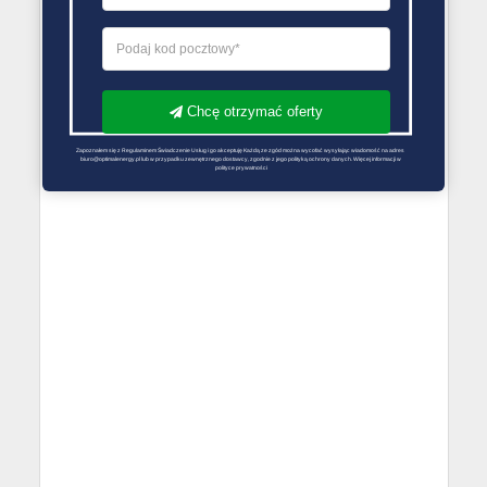
Chcę otrzymać oferty
Zapoznałem się z Regulaminem Świadczenie Usług i go akceptuję Każdą ze zgód można wycofać wysyłając wiadomość na adres 
biuro@optimalenergy.pl lub w przypadku zewnętrznego dostawcy, zgodnie z jego polityką ochrony danych. Więcej informacji w 
polityce prywatności