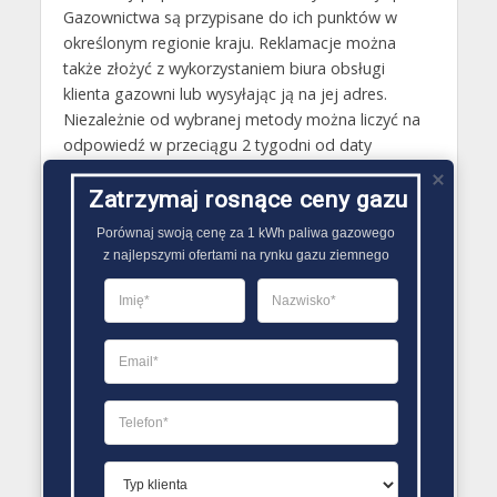
Gazownictwa są przypisane do ich punktów w
określonym regionie kraju. Reklamacje można
także złożyć z wykorzystaniem biura obsługi
klienta gazowni lub wysyłając ją na jej adres.
Niezależnie od wybranej metody można liczyć na
odpowiedź w przeciągu 2 tygodni od daty
otrzymania przez gazownie reklamacji.
Zatrzymaj rosnące ceny gazu
Gazy techniczne Wojnicz
Porównaj swoją cenę za 1 kWh paliwa gazowego

Butle gazowe Wojnicz
z najlepszymi ofertami na rynku gazu ziemnego
Gaz płynny Wojnicz
LPG Wojnicz
Dostawcy gazu Wojnicz
PORÓWNYWARKA OFERT GAZU