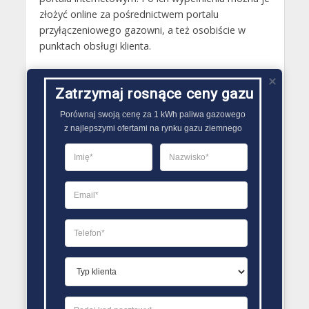
złożyć online za pośrednictwem portalu
przyłączeniowego gazowni, a też osobiście w
punktach obsługi klienta.
Gazy techniczne Witnica
Zatrzymaj rosnące ceny gazu
Butle gazowe Witnica
Porównaj swoją cenę za 1 kWh paliwa gazowego

Gaz płynny Witnica
z najlepszymi ofertami na rynku gazu ziemnego
LPG Witnica
Dostawcy gazu Witnica
PORÓWNYWARKA OFERT GAZU