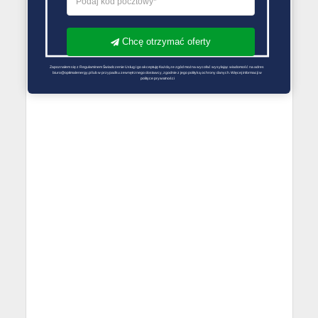
Chcę otrzymać oferty
Zapoznałem się z Regulaminem Świadczenie Usług i go akceptuję Każdą ze zgód można wycofać wysyłając wiadomość na adres 
biuro@optimalenergy.pl lub w przypadku zewnętrznego dostawcy, zgodnie z jego polityką ochrony danych. Więcej informacji w 
polityce prywatności