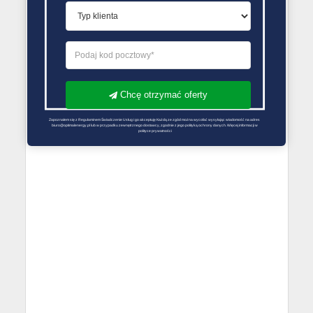
Chcę otrzymać oferty
Zapoznałem się z Regulaminem Świadczenie Usług i go akceptuję Każdą ze zgód można wycofać wysyłając wiadomość na adres 
biuro@optimalenergy.pl lub w przypadku zewnętrznego dostawcy, zgodnie z jego polityką ochrony danych. Więcej informacji w 
polityce prywatności