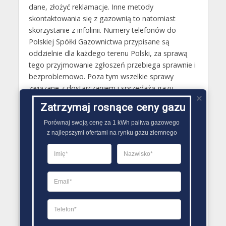
dane, złożyć reklamacje. Inne metody
skontaktowania się z gazownią to natomiast
skorzystanie z infolinii. Numery telefonów do
Polskiej Spółki Gazownictwa przypisane są
oddzielnie dla każdego terenu Polski, za sprawą
tego przyjmowanie zgłoszeń przebiega sprawnie i
bezproblemowo. Poza tym wszelkie sprawy
związane z dostarczaniem i sprzedażą gazu
można również załatwić stacjonarnie w jednym z
Zatrzymaj rosnące ceny gazu
biur obsługi klienta Polskiej Spółki Gazownictwa.
Porównaj swoją cenę za 1 kWh paliwa gazowego

Gazy techniczne Wieruszów
z najlepszymi ofertami na rynku gazu ziemnego
Butle gazowe Wieruszów
Gaz płynny Wieruszów
LPG Wieruszów
Dostawcy gazu Wieruszów
PORÓWNYWARKA OFERT GAZU