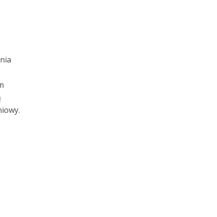
nia
m
ą
niowy.