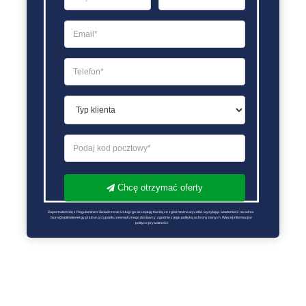
Chcę otrzymać oferty
Zapoznałem się z Regulaminem Świadczenie Usług i go akceptuję Każdą ze zgód można wycofać wysyłając wiadomość na adres 
biuro@optimalenergy.pl lub w przypadku zewnętrznego dostawcy, zgodnie z jego polityką ochrony danych. Więcej informacji w 
polityce prywatności