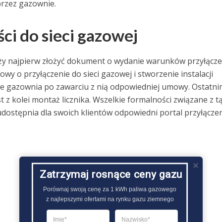
przez gazownie.
i do sieci gazowej
eży najpierw złożyć dokument o wydanie warunków przyłącze
y o przyłączenie do sieci gazowej i stworzenie instalacji
e gazownia po zawarciu z nią odpowiedniej umowy. Ostatni
 z kolei montaż licznika. Wszelkie formalności związane z t
ostępnia dla swoich klientów odpowiedni portal przyłącze
Zatrzymaj rosnące ceny gazu
Porównaj swoją cenę za 1 kWh paliwa gazowego

z najlepszymi ofertami na rynku gazu ziemnego