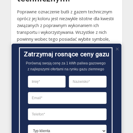
Poprawne oznaczenie butli z gazem technicznym
oprócz jej koloru jest niezwykle istotne dla kwestii
związanych z poprawnym wykonaniem ich
transportu i wykorzystywania. Wszystkie z nich
powinny wobec tego posiadać wybite symbole,
które określają producenta zbiornika, a także
określają materiał z jakiego zostały
Zatrzymaj rosnące ceny gazu
wyprodukowane. Dodatkowo na butli używanej do
Porównaj swoją cenę za 1 kWh paliwa gazowego

przechowywania gazów technicznych nie może
z najlepszymi ofertami na rynku gazu ziemnego
również brakować informacji o: masie
pozbawionego gazu zbiornika, możliwym do
zastosowania ciśnieniu roboczym, normach
spełnianych przez nią, terminie legalizacji, terminie
wytworzenia..
PORÓWNYWARKA OFERT GAZU