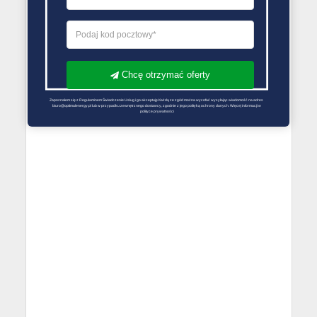
Chcę otrzymać oferty
Zapoznałem się z Regulaminem Świadczenie Usług i go akceptuję Każdą ze zgód można wycofać wysyłając wiadomość na adres 
biuro@optimalenergy.pl lub w przypadku zewnętrznego dostawcy, zgodnie z jego polityką ochrony danych. Więcej informacji w 
polityce prywatności